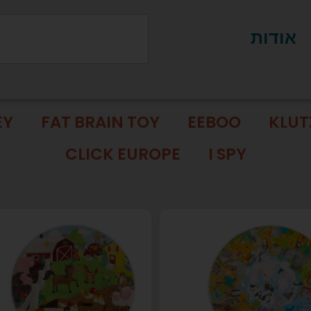
אודות
EY
FAT BRAIN TOY
EEBOO
KLUT
CLICK EUROPE
I SPY