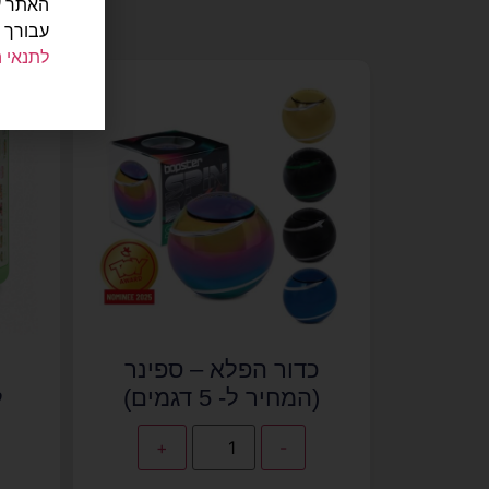
עבורך 
לתנאי 
כדור הפלא – ספינר
(המחיר ל- 5 דגמים)
ל
+
-