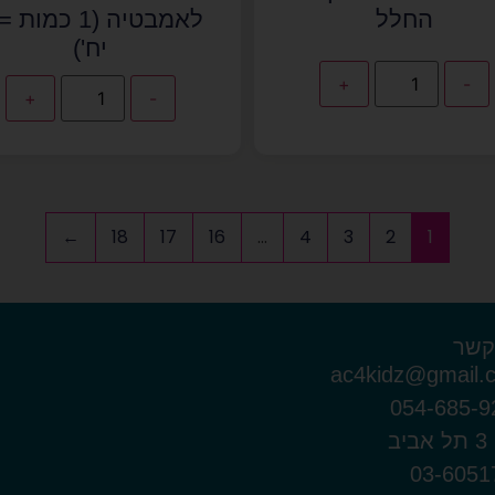
החלל
יח')
+
-
+
-
←
18
17
16
…
4
3
2
1
קשר
ac4kidz@gmail.
054-685-9
יב
03-6051