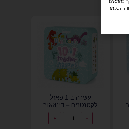
לישה שלך, להתאים
ווה הסכמה
עשרה ב-1 פאזל
ב
לקטנטנים – דינוזאור
+
-