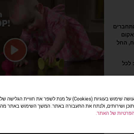
מתחברים
אקום
, החל
Play
 לכל
 בכל
האתר עושה שימוש בעוגיות (Cookies) על מנת לשפר את חוויית הג
סיליקון BPA-free ויכול
תוכן ושירותים, ולנתח את התעבורה באתר. המשך השימוש באתר מה
הפרטיות של האתר.