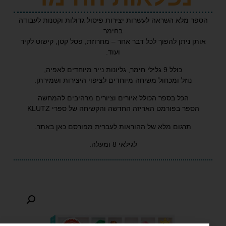
מלא השראה לעשרות יצירות פיסול גדולות וקטנות לעבודה
בחימר
 ניתן להפוך לכל דבר אחר – מחרוזת, פסל קטן, קישוט לקיר
ועוד.
כולל 9 גלילי חימר, גליונות נייר מיוחדים לאפיה,
נוזל ומכחול משיחה מיוחדים לציפוי היצירות ושמירתן.
הכל בספר הכולל איורים וציורים מרהיבים להמחשה
פר בפורמט האריזה החדשה והקשיחה של ספרי KLUTZ
תרגום מלא של ההוראות לעברית
מפורסם כאן באתר.
לגילאי 8 ומעלה.