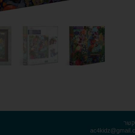
קשר
ac4kidz@gmail.