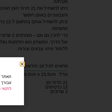
ואבחנה.
ניתן להשחיל את 21 חרוזי העץ ה
והצבעוניים באופן חופשי
וניתן להשחיל א
המשימה
כדי להכין גם וגם – מצורפים 2 שרוכי השחלה
ועל הדרך, המשחק הוא הזדמנות נפל
ללימוד וזיהוי צבעים וצורות.
מתאים לגיל 18 חודשים ומעלה
גודל: 15,5cm x 8,0cm x 15,5cm
21 חרוזי עץ
עבורך 
12 כרטיסים
לתנאי 
2 שרוכים