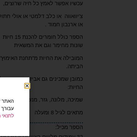
עכשיו אפשר לאמץ כל חיה שרוצים,
צ'יוואווה או כלב דלמטי או אולי חתול
או ארנבון חמוד .
הספר כולל חומרים להכנת 15 חיות
שונות מחימר וגם את המשאית
המובילה את החיות מ"תחנת האימוץ"
הביתה.
כמובן שמכינים גם אביזרים שונים לפ
החיות:
שמיכה, מלונה, גזר, מנשא ועוד ועוד .
עבורך 
מתאים לגיל 8 ומעלה
לתנאי 
הספר מכיל: