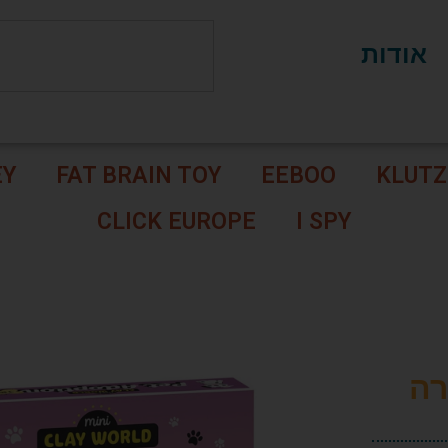
אודות
EY
FAT BRAIN TOY
EEBOO
KLUTZ
CLICK EUROPE
I SPY
רה